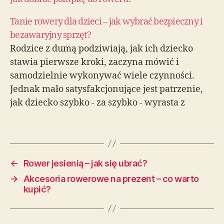
Tanie rowery dla dzieci – jak wybrać bezpieczny i
bezawaryjny sprzęt?
Rodzice z dumą podziwiają, jak ich dziecko
stawia pierwsze kroki, zaczyna mówić i
samodzielnie wykonywać wiele czynności.
Jednak mało satysfakcjonujące jest patrzenie,
jak dziecko szybko - za szybko - wyrasta z
dopiero co kupionych ubrań i butów, nudzi się
niektórymi zabawkami. Podobnie jest z
rowerem dla dziecka - bardzo szybko…
←
Rower jesienią – jak się ubrać?
→
Akcesoria rowerowe na prezent – co warto
kupić?