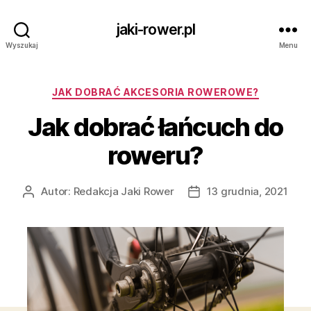
jaki-rower.pl
Wyszukaj
Menu
Kategorie
JAK DOBRAĆ AKCESORIA ROWEROWE?
Jak dobrać łańcuch do
roweru?
Autor:
Redakcja Jaki Rower
13 grudnia, 2021
Autor
Data
wpisu
wpisu