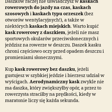
Daszków raczej nie uświadczysz w
kaskach
rowerowych do jazdy na czas
,
kaskach
szosowych
i
kaskach typu orzeszek
(bez
otworów wentylacyjnych!), a także w
niektórych
kaskach miejskich
. Warto kupić
kask rowerowy z daszkiem
, jeżeli nie masz
sportowych okularów przeciwsłonecznych i
jeździsz na rowerze w deszczu. Daszek kasku
chroni częściowo oczy przed opadem deszczu i
promieniami słonecznymi.
Kup
kask rowerowy bez daszku
, jeżeli
gustujesz w szybkiej jeździe i bierzesz udział w
wyścigach.
Aerodynamiczny kask
zwykle nie
ma daszka, który zwiększyłby opór, a przez to
rowerzysta straciłby na prędkości, kiedy w
maratonie liczy się każda sekunda.