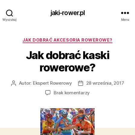
jaki-rower.pl
Wyszukaj
Menu
Kategorie
JAK DOBRAĆ AKCESORIA ROWEROWE?
Jak dobrać kaski
rowerowe?
Autor:
Ekspert Rowerowy
28 września, 2017
Autor
Data
wpisu
wpisu
do
Brak komentarzy
Jak
dobrać
kaski
rowerowe?