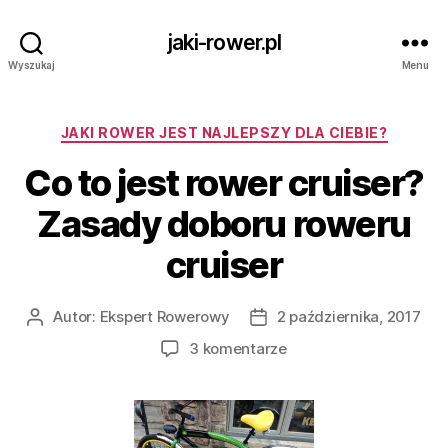
jaki-rower.pl
Wyszukaj
Menu
Kategorie
JAKI ROWER JEST NAJLEPSZY DLA CIEBIE?
Co to jest rower cruiser?
Zasady doboru roweru
cruiser
Autor:
Ekspert Rowerowy
2 października, 2017
Autor
Data
wpisu
wpisu
do
3 komentarze
Co
to
jest
rower