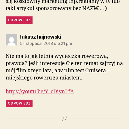
się kosztowny marketing (np.reklamy w tv lub
taki artykuł sponsorowany bez NAZW…. )
ODPOWIEDZ
komentarz:
lukasz hajnowski
5 listopada, 2018 o 5:21 pm
Nie ma to jak letnia wycieczka rowerowa,
prawda? Jeśli interesuje Cie ten temat zajrzyj na
mój film z tego lata, a w nim test Cruisera –
miejskiego roweru za miastem.
https://youtu.be/Y–cDiynLfA
ODPOWIEDZ