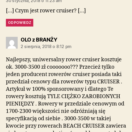
30 stycznia, 2018 o 11:23 am
[…] Czym jest rower cruiser? […]
ODPOWIEDZ
komentarz:
OLO z BRANŻY
2 sierpnia, 2018 o 8:12 pm
Najlepszy, uniwersalny rower cruiser kosztuje
ok. 3000-3500 zł cooooooo??? Przecież tylko
jeden producent rowerów cruiser posiada taki
przedział cenowy dla rowerów typu CRUISER .
Artykuł w 100% sponsorowany i dlatego Te
rowery kosztują TYLE CIĘŻKO ZAROBIONYCH
PIENIĘDZY . Rowery w przedziale cenowym od
1700-2300 większości nie odróżniają się
specyfikacją od siebie . 3000-3500 w takiej
kwocie przy rowerach BEACH CRUISER zawiera