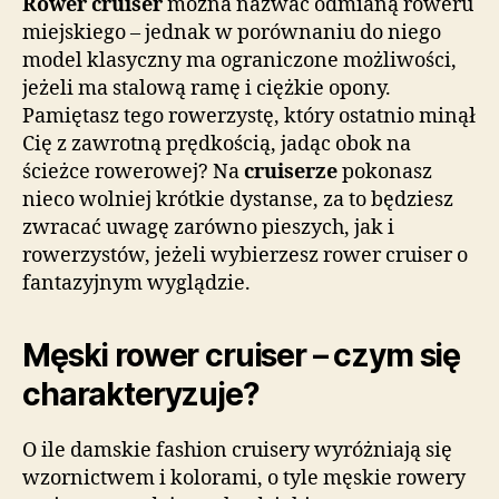
Rower cruiser
można nazwać odmianą roweru
miejskiego – jednak w porównaniu do niego
model klasyczny ma ograniczone możliwości,
jeżeli ma stalową ramę i ciężkie opony.
Pamiętasz tego rowerzystę, który ostatnio minął
Cię z zawrotną prędkością, jadąc obok na
ścieżce rowerowej? Na
cruiserze
pokonasz
nieco wolniej krótkie dystanse, za to będziesz
zwracać uwagę zarówno pieszych, jak i
rowerzystów, jeżeli wybierzesz rower cruiser o
fantazyjnym wyglądzie.
Męski rower cruiser – czym się
charakteryzuje?
O ile damskie fashion cruisery wyróżniają się
wzornictwem i kolorami, o tyle męskie rowery