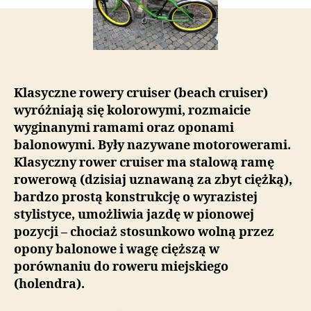
cruiser?
Zasady
doboru
roweru
cruiser
Klasyczne rowery cruiser (beach cruiser)
wyróżniają się kolorowymi, rozmaicie
wyginanymi ramami oraz oponami
balonowymi. Były nazywane motorowerami.
Klasyczny rower cruiser ma stalową ramę
rowerową (dzisiaj uznawaną za zbyt ciężką),
bardzo prostą konstrukcję o wyrazistej
stylistyce, umożliwia jazdę w pionowej
pozycji – chociaż stosunkowo wolną przez
opony balonowe i wagę cięższą w
porównaniu do roweru miejskiego
(holendra).