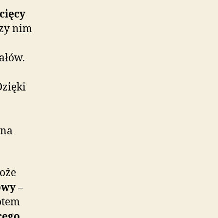
cięcy
dzy nim
ałów.
Dzięki
 na
oże
owy
–
otem
cego