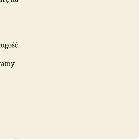
ługość
 ramy