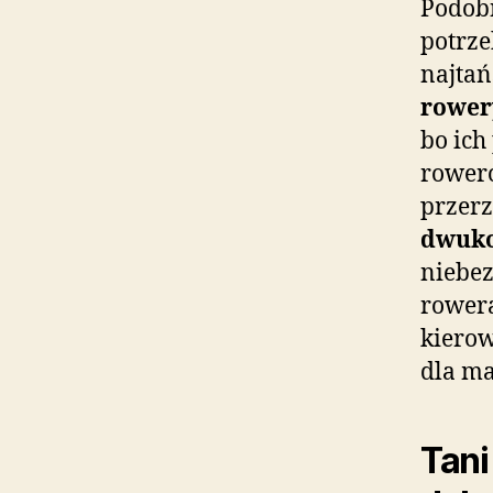
Podobn
potrze
najtań
rower
bo ich
rowero
przerz
dwuko
niebez
rowera
kierow
dla ma
Tani