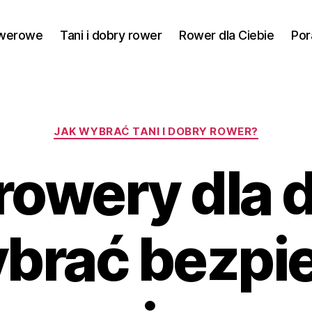
owerowe
Tani i dobry rower
Rower dla Ciebie
Por
Kategorie
JAK WYBRAĆ TANI I DOBRY ROWER?
rowery dla d
ybrać bezpie