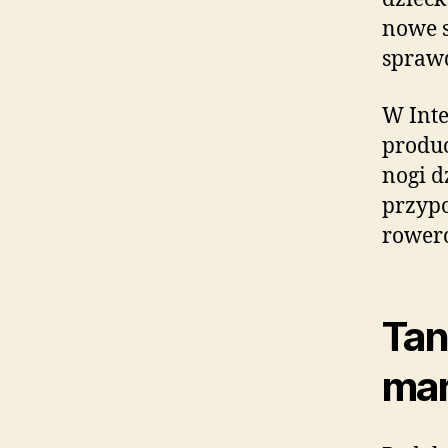
nowe s
sprawd
W Inte
produc
nogi d
przyp
rower
Tan
mar