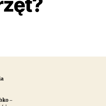
rzęt?
ia
bko –