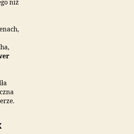
go niż
enach,
ha,
wer
dła
eczna
erze.
k