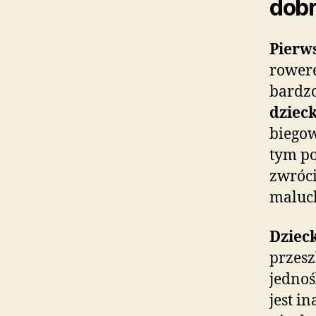
dob
Pierw
rowere
bardzo
dziec
biegow
tym po
zwróci
maluch
Dziec
przesz
jednoś
jest i