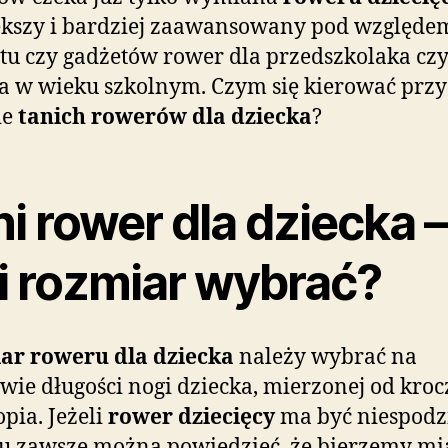
ększy i bardziej zaawansowany pod względe
tu czy gadżetów rower dla przedszkolaka cz
a w wieku szkolnym. Czym się kierować przy
ie
tanich rowerów dla dziecka
?
i rower dla dziecka –
ki rozmiar wybrać?
ar roweru dla dziecka
należy wybrać na
wie długości nogi dziecka, mierzonej od kroc
opia. Jeżeli
rower dziecięcy
ma być niespodz
u zawsze można powiedzieć, że bierzemy mi