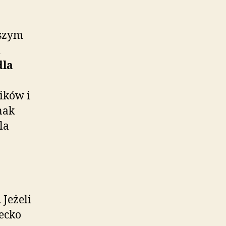
tszym
dla
ików i
nak
la
 Jeżeli
iecko