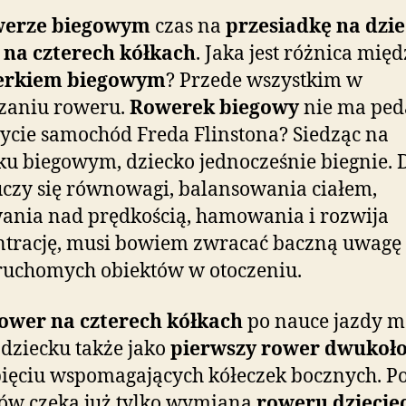
werze biegowym
czas na
przesiadkę na dzie
 na czterech kółkach
. Jaka jest różnica mię
erkiem biegowym
? Przede wszystkim w
zaniu roweru.
Rowerek biegowy
nie ma ped
ycie samochód Freda Flinstona? Siedząc na
u biegowym, dziecko jednocześnie biegnie. 
czy się równowagi, balansowania ciałem,
nia nad prędkością, hamowania i rozwija
ntrację, musi bowiem zwracać baczną uwagę
ruchomych obiektów w otoczeniu.
rower na czterech kółkach
po nauce jazdy m
 dziecku także jako
pierwszy rower dwukoł
ięciu wspomagających kółeczek bocznych. P
ów czeka już tylko wymiana
roweru dziecię