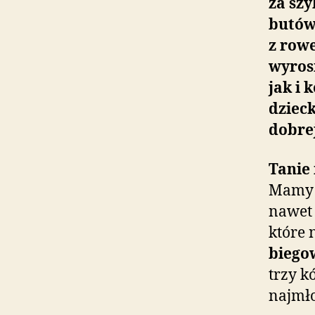
za szy
butów
z row
wyros
jak i 
dzieck
dobrej
Tanie 
Mam
nawet 
które 
biego
trzy k
najmł