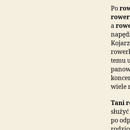
Po
ro
rower
a
row
napęd
Kojarz
rowerk
temu u
panowa
konce
wiele 
Tani 
służyć
po odp
rodzic