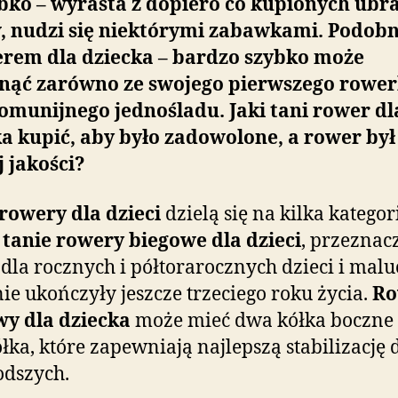
bko – wyrasta z dopiero co kupionych ubra
, nudzi się niektórymi zabawkami. Podobni
erem dla dziecka – bardzo szybko może
nąć zarówno ze swojego pierwszego rower
komunijnego jednośladu. Jaki tani rower dl
a kupić, aby było zadowolone, a rower był
 jakości?
rowery dla dzieci
dzielą się na kilka kategori
y
tanie rowery biegowe dla dzieci
, przeznac
dla rocznych i półtorarocznych dzieci i mal
nie ukończyły jeszcze trzeciego roku życia.
Ro
wy dla dziecka
może mieć dwa kółka boczne 
ółka, które zapewniają najlepszą stabilizację 
odszych.