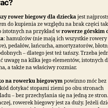
rać?
szy rower biegowy dla dziecka
jest najpros
m do kupienia ze względu na brak części tak
 istotnych na przykład w
rowerze górskim 
ka
: hamulców (nie mają ich wszystkie rowery
e), pedałów, łańcucha, amortyzatorów, błotn
dobnych – dlatego jest też tańszy. Trzeba jed
ć uwagę na kilka jego elementów, istotnych d
a, a także na właściwy rozmiar.
ko na rowerku biegowym
powinno móc bez
kód dotykać stopami ziemi po obu stronach
ladu – bez przechylania się na jedną ze stron.
naczej, rowerek biegowy jest za duży. Jeżeli dz