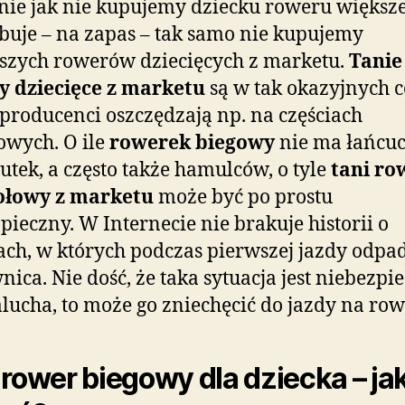
ie jak nie kupujemy dziecku roweru większe
buje – na zapas – tak samo nie kupujemy
szych rowerów dziecięcych z marketu.
Tanie
y dziecięce z marketu
są w tak okazyjnych c
 producenci oszczędzają np. na częściach
wych. O ile
rowerek biegowy
nie ma łańcuc
utek, a często także hamulców, o tyle
tani ro
łowy z marketu
może być po prostu
pieczny. W Internecie nie brakuje historii o
ch, w których podczas pierwszej jazdy odpa
nica. Nie dość, że taka sytuacja jest niebezpi
lucha, to może go zniechęcić do jazdy na row
 rower biegowy dla dziecka – ja