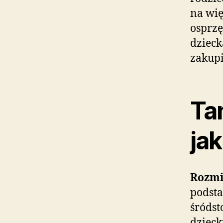
na wi
osprzę
dzieck
zakup
Tan
ja
Rozmi
podsta
śródst
dzieck