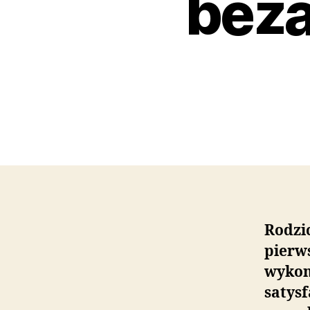
beza
Rodzic
pierw
wykon
satysf