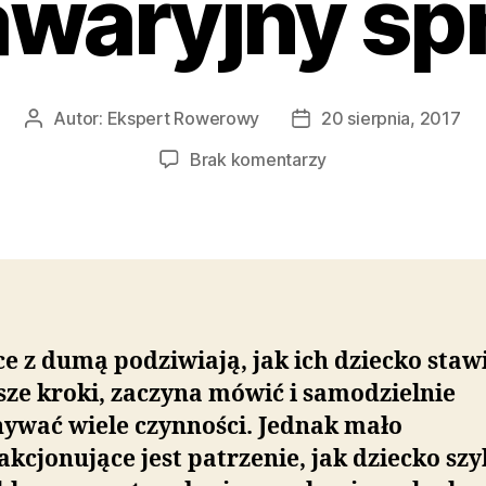
waryjny sp
Autor:
Ekspert Rowerowy
20 sierpnia, 2017
Autor
Data
wpisu
wpisu
do
Brak komentarzy
Tanie
rowery
dla
dzieci
–
jak
wybrać
e z dumą podziwiają, jak ich dziecko staw
bezpieczny
sze kroki, zaczyna mówić i samodzielnie
i
bezawaryjny
ywać wiele czynności. Jednak mało
sprzęt?
akcjonujące jest patrzenie, jak dziecko szy