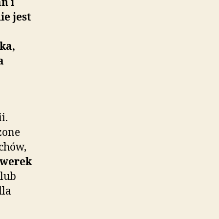
ń i
e jest
ka,
a
i.
zone
uchów,
werek
lub
dla