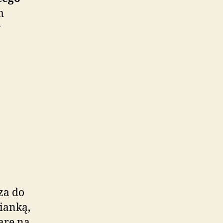
m
y
za do
ianką,
arę na