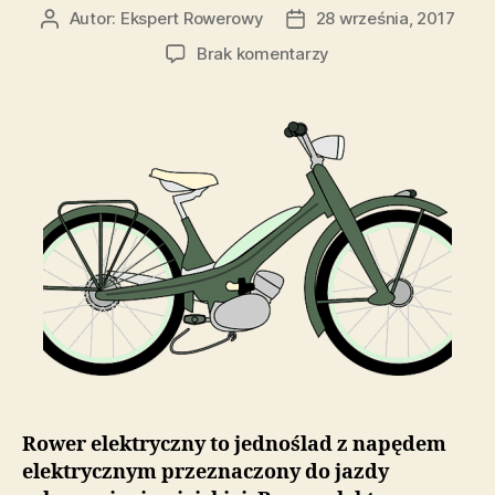
Autor:
Ekspert Rowerowy
28 września, 2017
Autor
Data
wpisu
wpisu
do
Brak komentarzy
Co
to
jest
rower
elektryczny?
Zasady
doboru
roweru
elektrycznego
Rower elektryczny to jednoślad z napędem
elektrycznym przeznaczony do jazdy