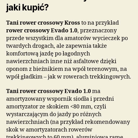
jaki kupić?
Tani rower crossowy Kross
to na przykład
rower crossowy Evado 1.0
, przeznaczony
przede wszystkim dla amatorów wycieczek po
twardych drogach, ale zapewnia także
komfortową jazdę po łagodnych
nawierzchniach inne niż asfaltowe dzięki
oponom z bieżnikiem na wpół terenowym, na
wpół gładkim – jak w rowerach trekkingowych.
Tani rower crossowy Evado 1.0
ma
amortyzowany wspornik siodła i przedni
amortyzator ze skokiem <80 mm, czyli
wystarczającym do jazdy po różnych
nawierzchniach (na przykład rekomendowany
skok w amortyzatorach rowerów
trekkingowych to 60 mm), aluminiową ramę,