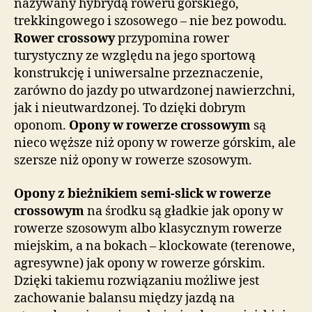
nazywany hybrydą roweru górskiego,
trekkingowego i szosowego – nie bez powodu.
Rower crossowy
przypomina rower
turystyczny ze względu na jego sportową
konstrukcję i uniwersalne przeznaczenie,
zarówno do jazdy po utwardzonej nawierzchni,
jak i nieutwardzonej. To dzięki dobrym
oponom.
Opony w rowerze crossowym
są
nieco węższe niż opony w rowerze górskim, ale
szersze niż opony w rowerze szosowym.
Opony z bieżnikiem semi-slick w rowerze
crossowym
na środku są gładkie jak opony w
rowerze szosowym albo klasycznym rowerze
miejskim, a na bokach – klockowate (terenowe,
agresywne) jak opony w rowerze górskim.
Dzięki takiemu rozwiązaniu możliwe jest
zachowanie balansu między jazdą na