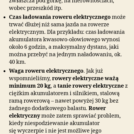
zwłaszcza pod górkę, na nierównościach,
wobec przeszkód itp.
Czas ładowania roweru elektrycznego
może
trwać dłużej niż sama jazda na rowerze
elektrycznym. Dla przykładu: czas ładowania
akumulatora kwasowo-ołowiowego wynosi
około 6 godzin, a maksymalny dystans, jaki
można przebyć na jednym naładowaniu, ok.
40 km.
Waga roweru elektrycznego
. Jak już
wspomnieliśmy,
rowery elektryczne ważą
minimum 20 kg
, a
tanie rowery elektryczne
z
ciężkim akumulatorem i silnikiem, stalową
ramą rowerową – nawet powyżej 30 kg bez
żadnego dodatkowego balastu.
Rower
elektryczny
może zatem sprawiać problem,
kiedy niespodziewanie akumulator
się wyczerpie i nie jest możliwe jego