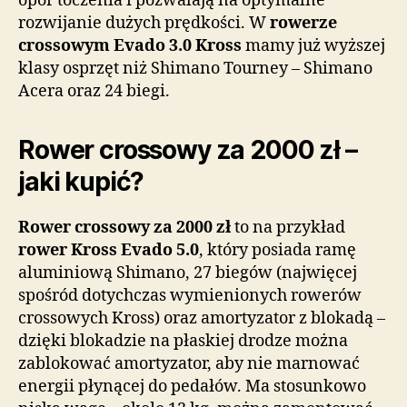
opór toczenia i pozwalają na optymalne
rozwijanie dużych prędkości. W
rowerze
crossowym Evado 3.0 Kross
mamy już wyższej
klasy osprzęt niż Shimano Tourney – Shimano
Acera oraz 24 biegi.
Rower crossowy za 2000 zł –
jaki kupić?
Rower crossowy za 2000 zł
to na przykład
rower Kross Evado 5.0
, który posiada ramę
aluminiową Shimano, 27 biegów (najwięcej
spośród dotychczas wymienionych rowerów
crossowych Kross) oraz amortyzator z blokadą –
dzięki blokadzie na płaskiej drodze można
zablokować amortyzator, aby nie marnować
energii płynącej do pedałów. Ma stosunkowo