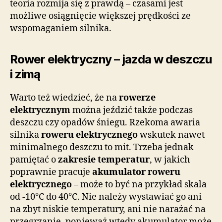
teoria rozmija się z prawdą – czasami jest
możliwe osiągnięcie większej prędkości ze
wspomaganiem silnika.
Rower elektryczny – jazda w deszczu
i zimą
Warto też wiedzieć, że na
rowerze
elektrycznym
można jeździć także podczas
deszczu czy opadów śniegu. Rzekoma awaria
silnika
roweru elektrycznego
wskutek nawet
minimalnego deszczu to mit. Trzeba jednak
pamiętać o
zakresie temperatur
, w jakich
poprawnie pracuje
akumulator roweru
elektrycznego
– może to być na przykład skala
od -10°C do 40°C. Nie należy wystawiać go ani
na zbyt niskie temperatury, ani nie narażać na
przegrzanie, ponieważ wtedy akumulator może