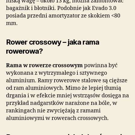
niską wagę – około 13 kg, można zamontować
bagażnik i błotniki. Podobnie jak Evado 3.0
posiada przedni amortyzator ze skokiem <80
mm.
Rower crossowy – jaka rama
rowerowa?
Rama w rowerze crossowym
powinna być
wykonana z wytrzymałego i sztywnego
aluminium. Ramy rowerowe stalowe są cięższe
od ram aluminiowych. Mimo że lepiej tłumią
drgania i w efekcie mniej wstrząsów dosięga na
przykład nadgarstków narażone na bóle, w
rankingach nie zwyciężają z ramami
aluminiowymi w rowerach crossowych.