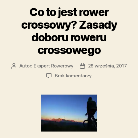
Co to jest rower
crossowy? Zasady
doboru roweru
crossowego
Autor:
Ekspert Rowerowy
28 września, 2017
Autor
Data
wpisu
wpisu
do
Brak komentarzy
Co
to
jest
rower
crossowy?
Zasady
doboru
roweru
crossowego